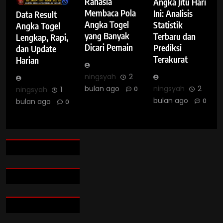
Rahasia
Angka Jitu Hari
Membaca Pola
Ini: Analisis
Data Result
Angka Togel
Statistik
Angka Togel
yang Banyak
Terbaru dan
Lengkap, Rapi,
Dicari Pemain
Prediksi
dan Update
Terakurat
Harian
ningsyah
2
bulan ago
ningsyah
2
0
ningsyah
1
bulan ago
bulan ago
0
0