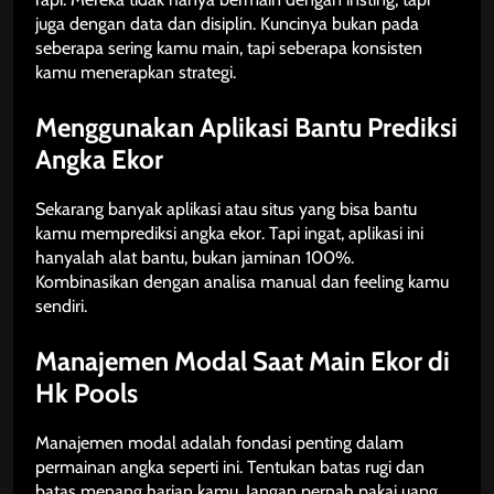
juga dengan data dan disiplin. Kuncinya bukan pada
seberapa sering kamu main, tapi seberapa konsisten
kamu menerapkan strategi.
Menggunakan Aplikasi Bantu Prediksi
Angka Ekor
Sekarang banyak aplikasi atau situs yang bisa bantu
kamu memprediksi angka ekor. Tapi ingat, aplikasi ini
hanyalah alat bantu, bukan jaminan 100%.
Kombinasikan dengan analisa manual dan feeling kamu
sendiri.
Manajemen Modal Saat Main Ekor di
Hk Pools
Manajemen modal adalah fondasi penting dalam
permainan angka seperti ini. Tentukan batas rugi dan
batas menang harian kamu. Jangan pernah pakai uang