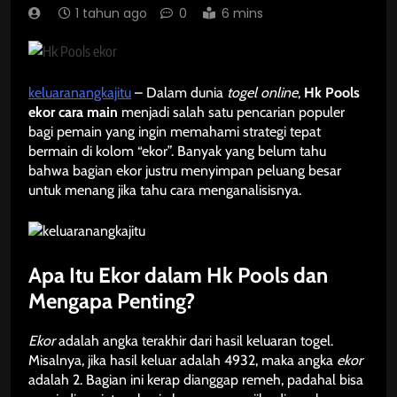
1 tahun ago
0
6 mins
keluaranangkajitu
– Dalam dunia
togel online
,
Hk Pools
ekor cara main
menjadi salah satu pencarian populer
bagi pemain yang ingin memahami strategi tepat
bermain di kolom “ekor”. Banyak yang belum tahu
bahwa bagian ekor justru menyimpan peluang besar
untuk menang jika tahu cara menganalisisnya.
Apa Itu Ekor dalam Hk Pools dan
Mengapa Penting?
Ekor
adalah angka terakhir dari hasil keluaran togel.
Misalnya, jika hasil keluar adalah 4932, maka angka
ekor
adalah 2. Bagian ini kerap dianggap remeh, padahal bisa