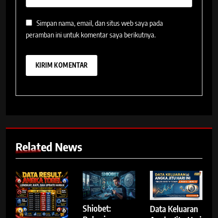
Simpan nama, email, dan situs web saya pada
peramban ini untuk komentar saya berikutnya.
Related News
Shiobet:
Data Keluaran