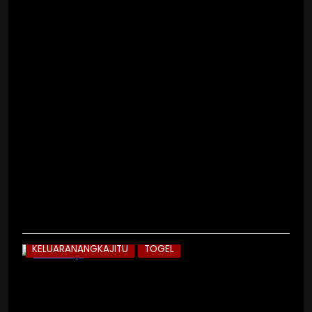
k
–
b
b
a
s
R
KELUARANANGKAJITU
TOGEL