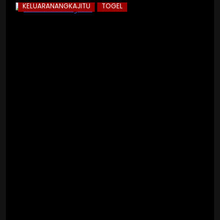
KELUARANANGKAJITU
TOGEL
k
S
K
t