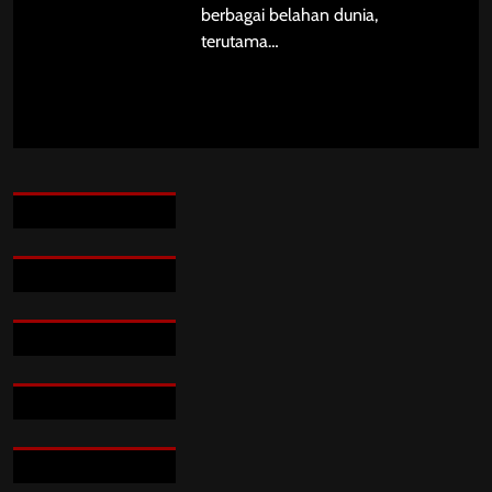
berbagai belahan dunia,
terutama…
Read More