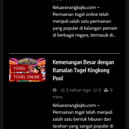
Keluaranangkajitu.com –
Permainan togel online telah
menjadi salah satu permainan
yang populer di kalangan pemain
di berbagai negara, termasuk di…
Read More
Kemenangan Besar dengan
TOGEL
Ramalan Togel Kingkong
TOGEL ONLINE
Pool
2 tahun ago
0
9
mins
Keluaranangkajitu.com –
Permainan togel telah menjadi
salah satu bentuk hiburan dan
taruhan yang sangat populer di