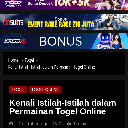
Home
Togel
Kenali Istilah-Istilah dalam Permainan Togel Online
TOGEL
TOGEL ONLINE
Kenali Istilah-Istilah dalam
Permainan Togel Online
2 tahun ago
0
9 mins