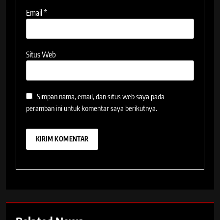
Email
*
Situs Web
Simpan nama, email, dan situs web saya pada
peramban ini untuk komentar saya berikutnya.