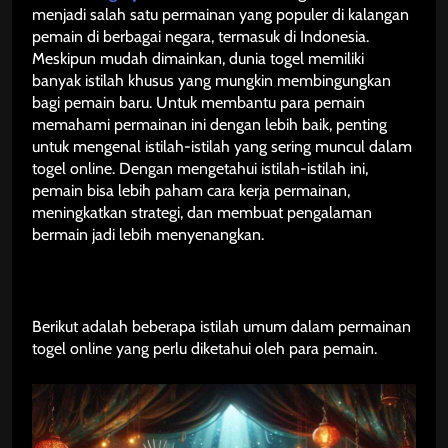
menjadi salah satu permainan yang populer di kalangan
pemain di berbagai negara, termasuk di Indonesia.
Meskipun mudah dimainkan, dunia togel memiliki
banyak istilah khusus yang mungkin membingungkan
bagi pemain baru. Untuk membantu para pemain
memahami permainan ini dengan lebih baik, penting
untuk mengenal istilah-istilah yang sering muncul dalam
togel online. Dengan mengetahui istilah-istilah ini,
pemain bisa lebih paham cara kerja permainan,
meningkatkan strategi, dan membuat pengalaman
bermain jadi lebih menyenangkan.
Berikut adalah beberapa istilah umum dalam permainan
togel online yang perlu diketahui oleh para pemain.