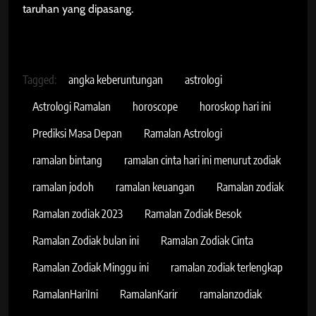
taruhan yang dipasang.
Tagged:
angka keberuntungan
astrologi
Astrologi Ramalan
horoscope
horoskop hari ini
Prediksi Masa Depan
Ramalan Astrologi
ramalan bintang
ramalan cinta hari ini menurut zodiak
ramalan jodoh
ramalan keuangan
Ramalan zodiak
Ramalan zodiak 2023
Ramalan Zodiak Besok
Ramalan Zodiak bulan ini
Ramalan Zodiak Cinta
Ramalan Zodiak Minggu ini
ramalan zodiak terlengkap
RamalanHariIni
RamalanKarir
ramalanzodiak