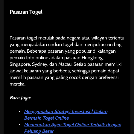
Pasaran Togel
Pasaran togel merujuk pada negara atau wilayah tertentu
yang mengadakan undian togel dan menjadi acuan bagi
pemain. Beberapa pasaran yang populer di kalangan
pemain toto online adalah pasaran Hongkong,
Singapore, Sydney, dan Macau. Setiap pasaran memiliki
jadwal keluaran yang berbeda, sehingga pemain dapat
memilih pasaran yang paling cocok dengan preferensi
mereka.
Baca Juga:
Menggunakan Strategi Investasi | Dalam
Bermain Togel Online
Menemukan Agen Togel Online Terbaik dengan
Peluang Besar