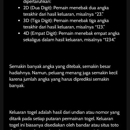
dipertaruhkan:
2D (Dua Digit): Pemain menebak dua angka
terakhir dari hasil keluaran, misalnya “23.”
3D (Tiga Digit): Pemain menebak tiga angka
terakhir dari hasil keluaran, misalnya “123.”
4D (Empat Digit): Pemain menebak empat angka
sekaligus dalam hasil keluaran, misalnya “1234.”
Semakin banyak angka yang ditebak, semakin besar
hadiahnya. Namun, peluang menang juga semakin kecil
karena jumlah angka yang harus diprediksi semakin
banyak.
Keluaran togel adalah hasil dari undian atau nomor yang
ditarik pada setiap putaran permainan togel. Keluaran
togel ini biasanya disediakan oleh bandar atau situs toto