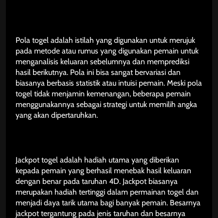
Pola togel adalah istilah yang digunakan untuk merujuk
pada metode atau rumus yang digunakan pemain untuk
menganalisis keluaran sebelumnya dan memprediksi
hasil berikutnya. Pola ini bisa sangat bervariasi dan
biasanya berbasis statistik atau intuisi pemain. Meski pola
togel tidak menjamin kemenangan, beberapa pemain
menggunakannya sebagai strategi untuk memilih angka
yang akan dipertaruhkan.
Jackpot togel adalah hadiah utama yang diberikan
kepada pemain yang berhasil menebak hasil keluaran
dengan benar pada taruhan 4D. Jackpot biasanya
merupakan hadiah tertinggi dalam permainan togel dan
menjadi daya tarik utama bagi banyak pemain. Besarnya
jackpot tergantung pada jenis taruhan dan besarnya