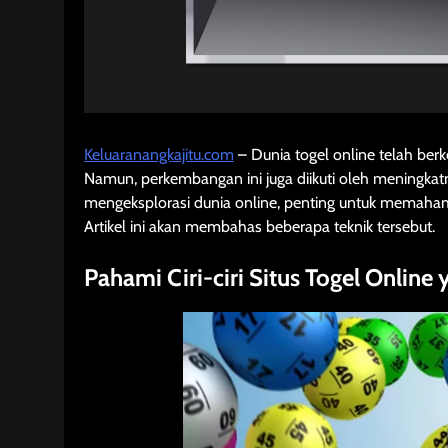
Keluaranangkajitu.com
– Dunia togel online telah ber
Namun, perkembangan ini juga diikuti oleh meningkatn
mengeksplorasi dunia online, penting untuk memaha
Artikel ini akan membahas beberapa teknik tersebut.
Pahami Ciri-ciri Situs Togel Online