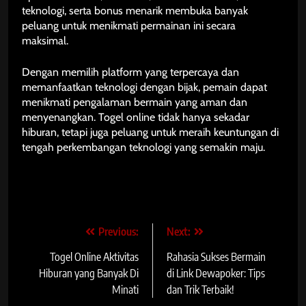
teknologi, serta bonus menarik membuka banyak
peluang untuk menikmati permainan ini secara
maksimal.
Dengan memilih platform yang terpercaya dan
memanfaatkan teknologi dengan bijak, pemain dapat
menikmati pengalaman bermain yang aman dan
menyenangkan. Togel online tidak hanya sekadar
hiburan, tetapi juga peluang untuk meraih keuntungan di
tengah perkembangan teknologi yang semakin maju.
Navigasi
Previous:
Next:
pos
Togel Online Aktivitas
Rahasia Sukses Bermain
Hiburan yang Banyak Di
di Link Dewapoker: Tips
Minati
dan Trik Terbaik!