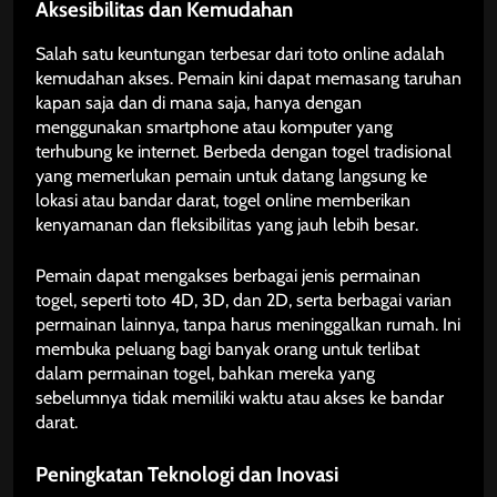
Aksesibilitas dan Kemudahan
Salah satu keuntungan terbesar dari toto online adalah
kemudahan akses. Pemain kini dapat memasang taruhan
kapan saja dan di mana saja, hanya dengan
menggunakan smartphone atau komputer yang
terhubung ke internet. Berbeda dengan togel tradisional
yang memerlukan pemain untuk datang langsung ke
lokasi atau bandar darat, togel online memberikan
kenyamanan dan fleksibilitas yang jauh lebih besar.
Pemain dapat mengakses berbagai jenis permainan
togel, seperti toto 4D, 3D, dan 2D, serta berbagai varian
permainan lainnya, tanpa harus meninggalkan rumah. Ini
membuka peluang bagi banyak orang untuk terlibat
dalam permainan togel, bahkan mereka yang
sebelumnya tidak memiliki waktu atau akses ke bandar
darat.
Peningkatan Teknologi dan Inovasi