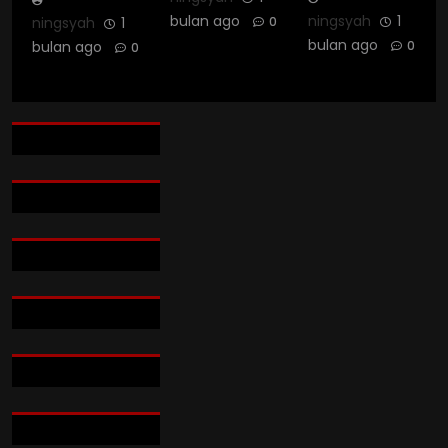
bulan ago
ningsyah
1
0
ningsyah
1
bulan ago
bulan ago
0
0