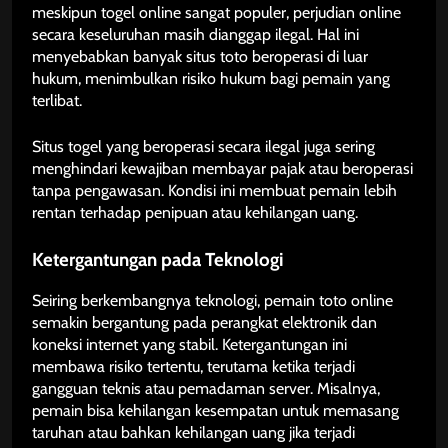
meskipun togel online sangat populer, perjudian online
secara keseluruhan masih dianggap ilegal. Hal ini
menyebabkan banyak situs toto beroperasi di luar
hukum, menimbulkan risiko hukum bagi pemain yang
terlibat.
Situs togel yang beroperasi secara ilegal juga sering
menghindari kewajiban membayar pajak atau beroperasi
tanpa pengawasan. Kondisi ini membuat pemain lebih
rentan terhadap penipuan atau kehilangan uang.
Ketergantungan pada Teknologi
Seiring berkembangnya teknologi, pemain toto online
semakin bergantung pada perangkat elektronik dan
koneksi internet yang stabil. Ketergantungan ini
membawa risiko tertentu, terutama ketika terjadi
gangguan teknis atau pemadaman server. Misalnya,
pemain bisa kehilangan kesempatan untuk memasang
taruhan atau bahkan kehilangan uang jika terjadi