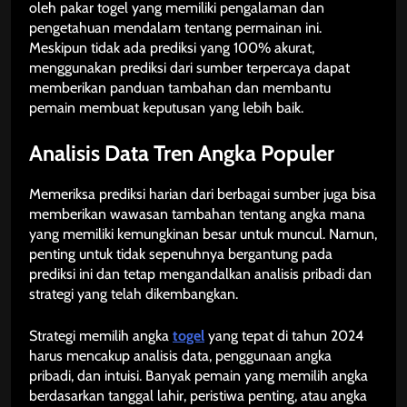
oleh pakar togel yang memiliki pengalaman dan
pengetahuan mendalam tentang permainan ini.
Meskipun tidak ada prediksi yang 100% akurat,
menggunakan prediksi dari sumber terpercaya dapat
memberikan panduan tambahan dan membantu
pemain membuat keputusan yang lebih baik.
Analisis Data
Tren Angka Populer
Memeriksa prediksi harian dari berbagai sumber juga bisa
memberikan wawasan tambahan tentang angka mana
yang memiliki kemungkinan besar untuk muncul. Namun,
penting untuk tidak sepenuhnya bergantung pada
prediksi ini dan tetap mengandalkan analisis pribadi dan
strategi yang telah dikembangkan.
Strategi memilih angka
togel
yang tepat di tahun 2024
harus mencakup analisis data, penggunaan angka
pribadi, dan intuisi. Banyak pemain yang memilih angka
berdasarkan tanggal lahir, peristiwa penting, atau angka