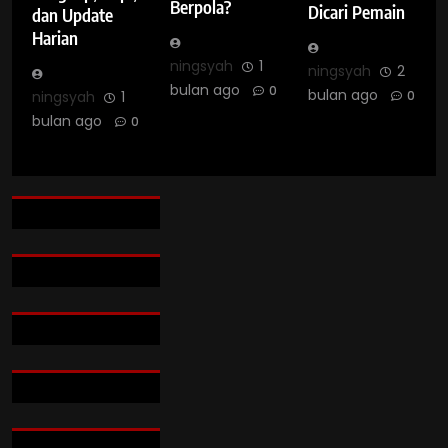
Berpola?
Dicari Pemain
dan Update
Harian
ningsyah
1
ningsyah
2
bulan ago
0
bulan ago
0
ningsyah
1
bulan ago
0