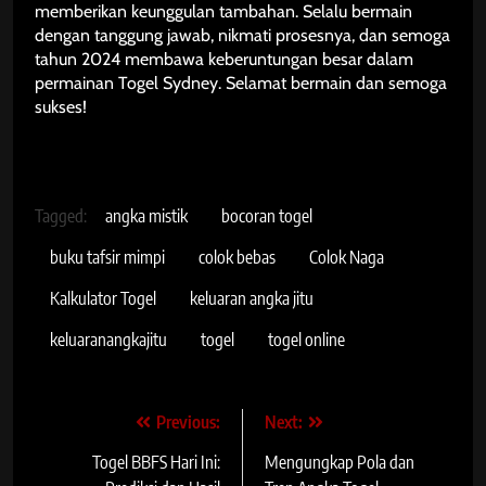
memberikan keunggulan tambahan. Selalu bermain
dengan tanggung jawab, nikmati prosesnya, dan semoga
tahun 2024 membawa keberuntungan besar dalam
permainan Togel Sydney. Selamat bermain dan semoga
sukses!
Tagged:
angka mistik
bocoran togel
buku tafsir mimpi
colok bebas
Colok Naga
Kalkulator Togel
keluaran angka jitu
keluaranangkajitu
togel
togel online
Navigasi
Previous:
Next:
pos
Togel BBFS Hari Ini:
Mengungkap Pola dan