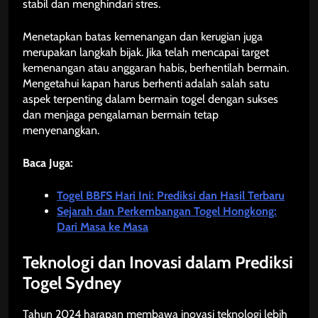
stabil dan menghindari stres.
Menetapkan batas kemenangan dan kerugian juga
merupakan langkah bijak. Jika telah mencapai target
kemenangan atau anggaran habis, berhentilah bermain.
Mengetahui kapan harus berhenti adalah salah satu
aspek terpenting dalam bermain togel dengan sukses
dan menjaga pengalaman bermain tetap
menyenangkan.
Baca Juga:
Togel BBFS Hari Ini: Prediksi dan Hasil Terbaru
Sejarah dan Perkembangan Togel Hongkong:
Dari Masa ke Masa
Teknologi dan Inovasi dalam Prediksi
Togel Sydney
Tahun 2024 harapan membawa inovasi teknologi lebih