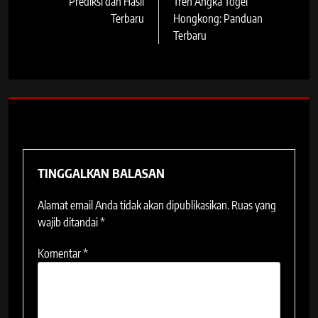
Prediksi dan Hasil
Tren Angka Togel
Terbaru
Hongkong: Panduan
Terbaru
TINGGALKAN BALASAN
Alamat email Anda tidak akan dipublikasikan.
Ruas yang
wajib ditandai
*
Komentar
*