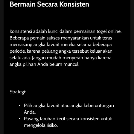
Bermain Secara Konsisten
Konsistensi adalah kunci dalam permainan togel online.
Beberapa pemain sukses menyarankan untuk terus
memasang angka favorit mereka selama beberapa
periode, karena peluang angka tersebut keluar akan
selalu ada. Jangan mudah menyerah hanya karena
angka pilihan Anda belum muncul.
Strategi:
Pilih angka favorit atau angka keberuntungan
Anda.
Pasang taruhan kecil secara konsisten untuk
mengelola risiko.