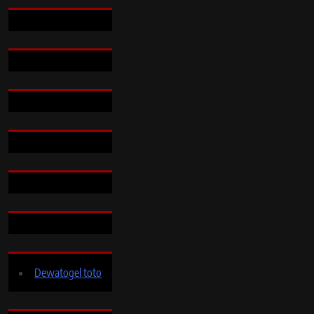
Dewatogel toto