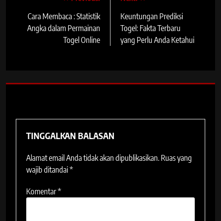
Navigasi
pos
Cara Membaca : Statistik
Keuntungan Prediksi
Angka dalam Permainan
Togel: Fakta Terbaru
Togel Online
yang Perlu Anda Ketahui
TINGGALKAN BALASAN
Alamat email Anda tidak akan dipublikasikan.
Ruas yang
wajib ditandai
*
Komentar
*