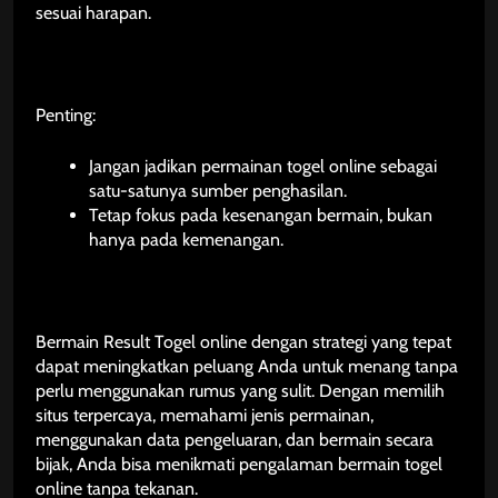
sesuai harapan.
Penting:
Jangan jadikan permainan togel online sebagai
satu-satunya sumber penghasilan.
Tetap fokus pada kesenangan bermain, bukan
hanya pada kemenangan.
Bermain Result Togel online dengan strategi yang tepat
dapat meningkatkan peluang Anda untuk menang tanpa
perlu menggunakan rumus yang sulit. Dengan memilih
situs terpercaya, memahami jenis permainan,
menggunakan data pengeluaran, dan bermain secara
bijak, Anda bisa menikmati pengalaman bermain togel
online tanpa tekanan.