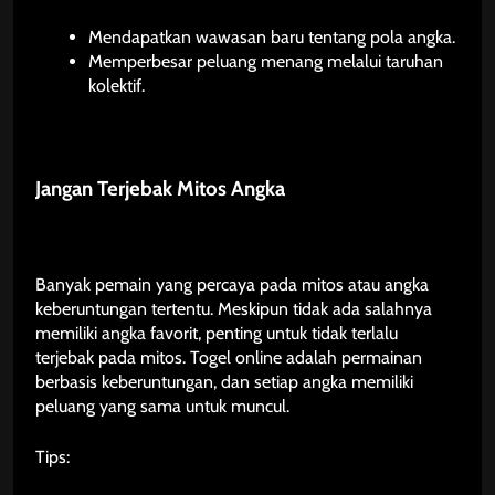
Mendapatkan wawasan baru tentang pola angka.
Memperbesar peluang menang melalui taruhan
kolektif.
Jangan Terjebak Mitos Angka
Banyak pemain yang percaya pada mitos atau angka
keberuntungan tertentu. Meskipun tidak ada salahnya
memiliki angka favorit, penting untuk tidak terlalu
terjebak pada mitos. Togel online adalah permainan
berbasis keberuntungan, dan setiap angka memiliki
peluang yang sama untuk muncul.
Tips: