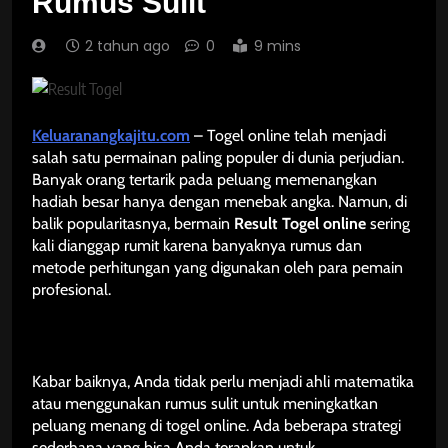
Rumus Sulit
2 tahun ago
0
9 mins
Keluaranangkajitu.com
– Togel online telah menjadi
salah satu permainan paling populer di dunia perjudian.
Banyak orang tertarik pada peluang memenangkan
hadiah besar hanya dengan menebak angka. Namun, di
balik popularitasnya, bermain
Result Togel online
sering
kali dianggap rumit karena banyaknya rumus dan
metode perhitungan yang digunakan oleh para pemain
profesional.
Kabar baiknya, Anda tidak perlu menjadi ahli matematika
atau menggunakan rumus sulit untuk meningkatkan
peluang menang di togel online. Ada beberapa strategi
sederhana yang bisa Anda terapkan untuk