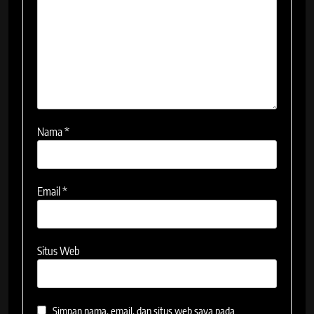
Nama
*
Email
*
Situs Web
Simpan nama, email, dan situs web saya pada