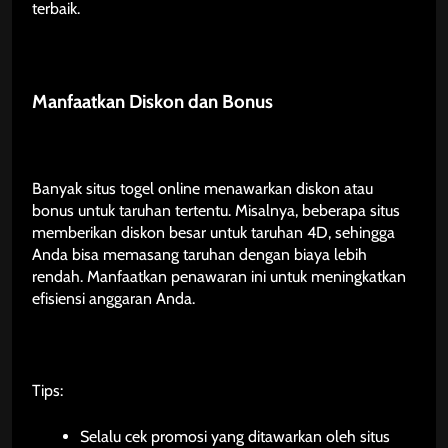
terbaik.
Manfaatkan Diskon dan Bonus
Banyak situs togel online menawarkan diskon atau
bonus untuk taruhan tertentu. Misalnya, beberapa situs
memberikan diskon besar untuk taruhan 4D, sehingga
Anda bisa memasang taruhan dengan biaya lebih
rendah. Manfaatkan penawaran ini untuk meningkatkan
efisiensi anggaran Anda.
Tips:
Selalu cek promosi yang ditawarkan oleh situs