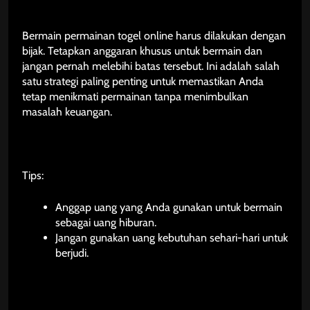
Bermain permainan togel online harus dilakukan dengan
bijak. Tetapkan anggaran khusus untuk bermain dan
jangan pernah melebihi batas tersebut. Ini adalah salah
satu strategi paling penting untuk memastikan Anda
tetap menikmati permainan tanpa menimbulkan
masalah keuangan.
Tips:
Anggap uang yang Anda gunakan untuk bermain
sebagai uang hiburan.
Jangan gunakan uang kebutuhan sehari-hari untuk
berjudi.