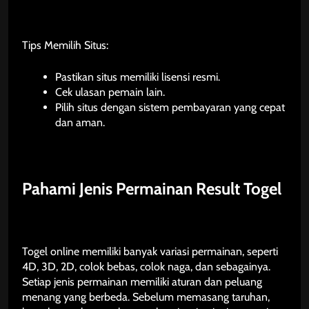
Tips Memilih Situs:
Pastikan situs memiliki lisensi resmi.
Cek ulasan pemain lain.
Pilih situs dengan sistem pembayaran yang cepat
dan aman.
Pahami Jenis Permainan Result Togel
Togel online memiliki banyak variasi permainan, seperti
4D, 3D, 2D, colok bebas, colok naga, dan sebagainya.
Setiap jenis permainan memiliki aturan dan peluang
menang yang berbeda. Sebelum memasang taruhan,