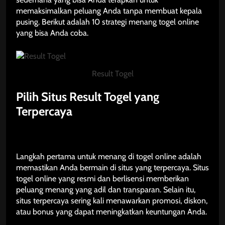
memaksimalkan peluang Anda tanpa membuat kepala
pusing. Berikut adalah 10 strategi menang togel online
yang bisa Anda coba.
Result Togel
Pilih Situs Result Togel yang
Terpercaya
Langkah pertama untuk menang di togel online adalah
memastikan Anda bermain di situs yang terpercaya. Situs
togel online yang resmi dan berlisensi memberikan
peluang menang yang adil dan transparan. Selain itu,
situs terpercaya sering kali menawarkan promosi, diskon,
atau bonus yang dapat meningkatkan keuntungan Anda.