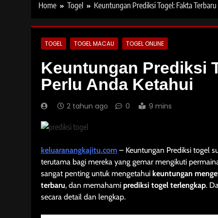
Home
Togel
Keuntungan Prediksi Togel: Fakta Terbaru
TOGEL
TOGEL MACAU
TOGEL ONLINE
Keuntungan Prediksi T
Perlu Anda Ketahui
2 tahun ago
0
9 mins
keluaranangkajitu.com
– Keuntungan Prediksi togel s
terutama bagi mereka yang gemar mengikuti permaina
sangat penting untuk mengetahui
keuntungan mengeta
terbaru
, dan memahami
prediksi togel terlengkap
. D
secara detail dan lengkap.