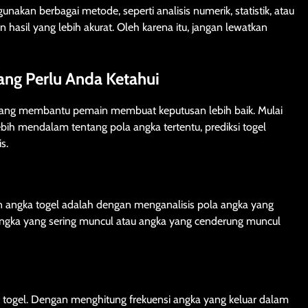
unakan berbagai metode, seperti analisis numerik, statistik, atau
hasil yang lebih akurat. Oleh karena itu, jangan lewatkan
ang Perlu Anda Ketahui
ang membantu pemain membuat keputusan lebih baik. Mulai
ebih mendalam tentang pola angka tertentu, prediksi togel
s.
 angka togel adalah dengan menganalisis pola angka yang
n angka yang sering muncul atau angka yang cenderung muncul
a togel. Dengan menghitung frekuensi angka yang keluar dalam