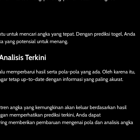
u untuk mencari angka yang tepat. Dengan prediksi togel, Anda
a yang potensial untuk menang.
nalisis Terkini
u memperbarui hasil serta pola-pola yang ada. Oleh karena itu,
gar tetap up-to-date dengan informasi yang paling akurat.
en angka yang kemungkinan akan keluar berdasarkan hasil
gan memperhatikan prediksi terkini, Anda dapat
ering memberikan pembaruan mengenai pola dan analisis angka