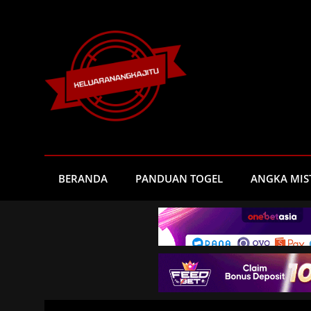
Skip
to
content
Keluaran Angka Jitu
Result Togel Terlengkap dan Terpercaya
BERANDA
PANDUAN TOGEL
ANGKA MIS