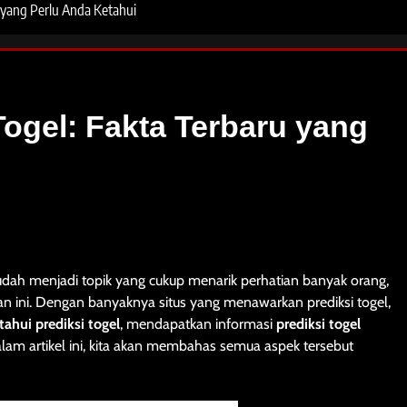
 yang Perlu Anda Ketahui
ogel: Fakta Terbaru yang
udah menjadi topik yang cukup menarik perhatian banyak orang,
n ini. Dengan banyaknya situs yang menawarkan prediksi togel,
hui prediksi togel
, mendapatkan informasi
prediksi togel
alam artikel ini, kita akan membahas semua aspek tersebut