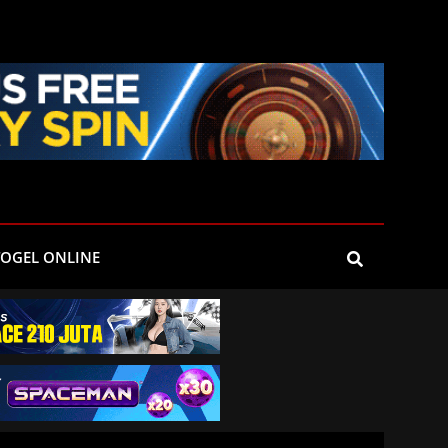
TOGEL ONLINE