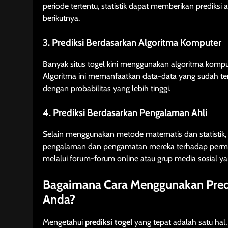
periode tertentu, statistik dapat memberikan prediksi
berikutnya.
3. Prediksi Berdasarkan Algoritma Komputer
Banyak situs togel kini menggunakan algoritma komput
Algoritma ini memanfaatkan data-data yang sudah t
dengan probabilitas yang lebih tinggi.
4. Prediksi Berdasarkan Pengalaman Ahli
Selain menggunakan metode matematis dan statistik, a
pengalaman dan pengamatan mereka terhadap permaina
melalui forum-forum online atau grup media sosial 
Bagaimana Cara Menggunakan Predi
Anda?
Mengetahui
prediksi togel
yang tepat adalah satu ha