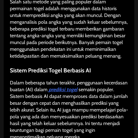
Salah satu metode yang paling populer dalam
permainan togel adalah menggunakan data historis
untuk memprediksi angka yang akan muncul. Dengan
menganalisis pola angka yang sudah keluar sebelumnya,
beberapa prediksi togel terbaru memberikan gambaran
tentang angka-angka yang memiliki kemungkinan besar
muncul pada periode berikutnya. Banyak pemain togel
menggunakan pendekatan ini untuk meminimalkan
ketidakpastian dan memaksimalkan peluang menang.
Sistem Prediksi Togel Berbasis AI
Dalam beberapa tahun terakhir, penggunaan kecerdasan
buatan (AI) dalam
prediksi togel
semakin populer.
Sistem berbasis AI dapat memproses data dalam jumlah
besar dengan cepat dan menghasilkan prediksi yang
lebih akurat. Selain itu, AI juga mampu mempelajari pola-
pola yang ada dan menyesuaikan prediksi berdasarkan
hasil yang telah keluar sebelumnya. Ini tentu menjadi
keuntungan bagi pemain togel yang ingin
mengoptimalkan peluang mereka.