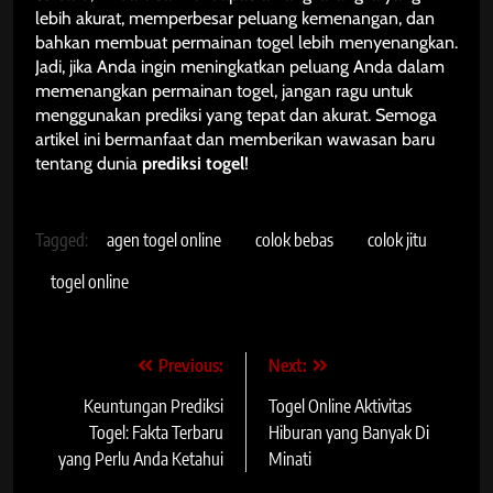
lebih akurat, memperbesar peluang kemenangan, dan
bahkan membuat permainan togel lebih menyenangkan.
Jadi, jika Anda ingin meningkatkan peluang Anda dalam
memenangkan permainan togel, jangan ragu untuk
menggunakan prediksi yang tepat dan akurat. Semoga
artikel ini bermanfaat dan memberikan wawasan baru
tentang dunia
prediksi togel
!
Tagged:
agen togel online
colok bebas
colok jitu
togel online
Navigasi
Previous:
Next:
pos
Keuntungan Prediksi
Togel Online Aktivitas
Togel: Fakta Terbaru
Hiburan yang Banyak Di
yang Perlu Anda Ketahui
Minati