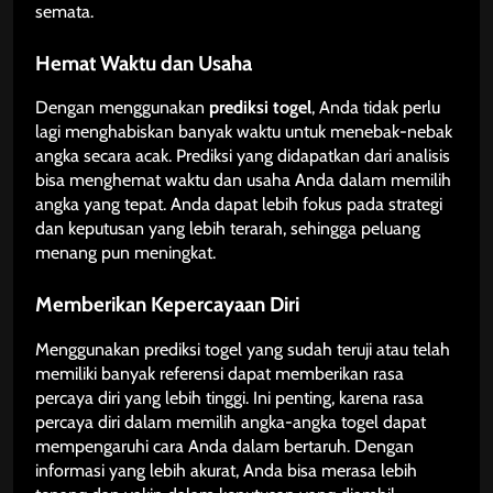
semata.
Hemat Waktu dan Usaha
Dengan menggunakan
prediksi togel
, Anda tidak perlu
lagi menghabiskan banyak waktu untuk menebak-nebak
angka secara acak. Prediksi yang didapatkan dari analisis
bisa menghemat waktu dan usaha Anda dalam memilih
angka yang tepat. Anda dapat lebih fokus pada strategi
dan keputusan yang lebih terarah, sehingga peluang
menang pun meningkat.
Memberikan Kepercayaan Diri
Menggunakan prediksi togel yang sudah teruji atau telah
memiliki banyak referensi dapat memberikan rasa
percaya diri yang lebih tinggi. Ini penting, karena rasa
percaya diri dalam memilih angka-angka togel dapat
mempengaruhi cara Anda dalam bertaruh. Dengan
informasi yang lebih akurat, Anda bisa merasa lebih