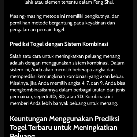
lahir atau elemen tertentu dalam Feng Shui.
Masing-masing metode ini memiliki pengikutnya, dan
pemilihan metode bergantung pada keyakinan dan
pengalaman pemain togel.
Prediksi Togel dengan Sistem Kombinasi
Salah satu cara untuk meningkatkan peluang menang
adalah dengan menggunakan sistem kombinasi. Dalam
sistem ini, Anda akan memilih beberapa angka dan
memprediksi kemungkinan kombinasi yang akan keluar.
Misalnya, jika Anda memilih angka 4, 7, dan 9, Anda bisa
mengkombinasikannya dalam berbagai urutan dan jenis
permainan, seperti
4D, 3D
, atau
2D
. Kombinasi ini
memberi Anda lebih banyak peluang untuk menang.
Keuntungan Menggunakan Prediksi
Togel Terbaru untuk Meningkatkan
Peluang