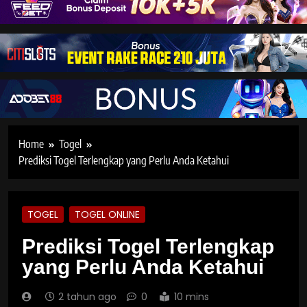
Home
Togel
Prediksi Togel Terlengkap yang Perlu Anda Ketahui
TOGEL
TOGEL ONLINE
Prediksi Togel Terlengkap
yang Perlu Anda Ketahui
2 tahun ago
0
10 mins