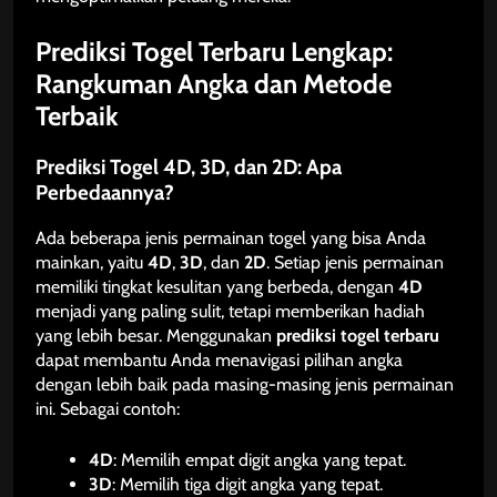
Prediksi Togel Terbaru Lengkap:
Rangkuman Angka dan Metode
Terbaik
Prediksi Togel 4D, 3D, dan 2D: Apa
Perbedaannya?
Ada beberapa jenis permainan togel yang bisa Anda
mainkan, yaitu
4D
,
3D
, dan
2D
. Setiap jenis permainan
memiliki tingkat kesulitan yang berbeda, dengan
4D
menjadi yang paling sulit, tetapi memberikan hadiah
yang lebih besar. Menggunakan
prediksi togel terbaru
dapat membantu Anda menavigasi pilihan angka
dengan lebih baik pada masing-masing jenis permainan
ini. Sebagai contoh:
4D
: Memilih empat digit angka yang tepat.
3D
: Memilih tiga digit angka yang tepat.