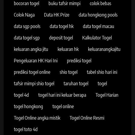
bocoran togel
buku tafsir mimpi
colok bebas
Colok Naga
Data HK Prize
data hongkong pools
data sgp pools
data togel hk
data togel macau
data togel sgp
deposit togel
Kalkulator Togel
keluaran angka jitu
keluaran hk
keluaranangkajitu
Pengeluaran HK Hari Ini
prediksi togel
prediksi togel online
shio togel
tabel shio hari ini
tafsir mimpi shio togel
taruhan togel
togel
togel 4d
togel hari ini keluar berapa
Togel Harian
togel hongkong
togel online
Togel Online angka mistik
Togel Online Resmi
togel toto 4d