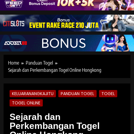
Home
Panduan Togel
Sejarah dan Perkembangan Togel Online Hongkong
KELUARANANGKAJITU
PANDUAN TOGEL
TOGEL
TOGEL ONLINE
Sejarah dan
Perkembangan Togel