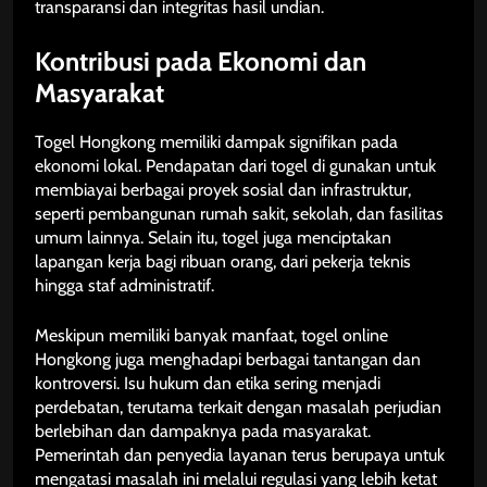
transparansi dan integritas hasil undian.
Kontribusi pada Ekonomi dan
Masyarakat
Togel Hongkong memiliki dampak signifikan pada
ekonomi lokal. Pendapatan dari togel di gunakan untuk
membiayai berbagai proyek sosial dan infrastruktur,
seperti pembangunan rumah sakit, sekolah, dan fasilitas
umum lainnya. Selain itu, togel juga menciptakan
lapangan kerja bagi ribuan orang, dari pekerja teknis
hingga staf administratif.
Meskipun memiliki banyak manfaat, togel online
Hongkong juga menghadapi berbagai tantangan dan
kontroversi. Isu hukum dan etika sering menjadi
perdebatan, terutama terkait dengan masalah perjudian
berlebihan dan dampaknya pada masyarakat.
Pemerintah dan penyedia layanan terus berupaya untuk
mengatasi masalah ini melalui regulasi yang lebih ketat