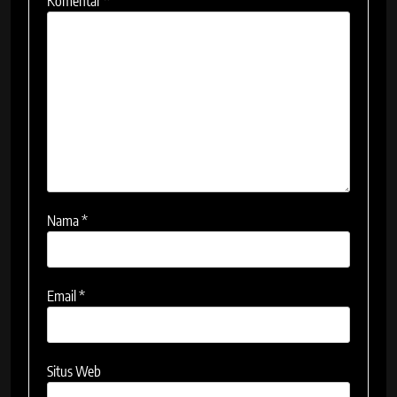
Komentar
*
Nama
*
Email
*
Situs Web