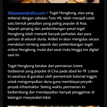
Keluaranangkajitu.com
– Togel Hongkong, atau yang
terkenal dengan sebutan Toto HK, telah menjadi salah
satu bentuk perjudian yang paling populer di Asia.
Sejarah panjang dan perkembangan pesat togel
Hongkong telah menarik banyak perhatian dari para
pemain di seluruh dunia. Artikel ini akan mengulas secara
mendalam tentang sejarah dan perkembangan togel
online Hongkong, mulai dari awal mula hingga era digital
saat ini.
Togel Hongkong berakar dari permainan lotere
tradisional yang populer di Cina pada abad ke-19. Lotere
ini awalnya di gunakan oleh pemerintah kolonial Inggris
untuk mengumpulkan dana guna membiayai proyek-
proyek infrastruktur. Seiring waktu, permainan ini
berkembang dan mendapatkan banyak penggemar di
kalangan masyarakat lokal.