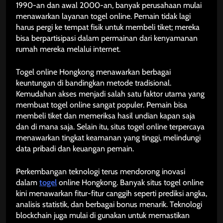
1990-an dan awal 2000-an, banyak perusahaan mulai
menawarkan layanan togel online. Pemain tidak lagi
harus pergi ke tempat fisik untuk membeli tiket; mereka
bisa berpartisipasi dalam permainan dari kenyamanan
rumah mereka melalui internet.
Togel online Hongkong menawarkan berbagai
keuntungan di bandingkan metode tradisional.
Kemudahan akses menjadi salah satu faktor utama yang
membuat togel online sangat populer. Pemain bisa
membeli tiket dan memeriksa hasil undian kapan saja
dan di mana saja. Selain itu, situs togel online terpercaya
menawarkan tingkat keamanan yang tinggi, melindungi
data pribadi dan keuangan pemain.
Perkembangan teknologi terus mendorong inovasi
dalam
togel
online Hongkong. Banyak situs togel online
kini menawarkan fitur-fitur canggih seperti prediksi angka,
analisis statistik, dan berbagai bonus menarik. Teknologi
blockchain juga mulai di gunakan untuk memastikan