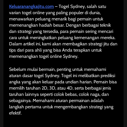
Keluaranangkajitu.com
– Togel Sydney, salah satu
varian togel online yang paling populer di dunia,
menawarkan peluang menarik bagi pemain untuk
memenangkan hadiah besar. Dengan berbagai teknik
dan strategi yang tersedia, para pemain sering mencari
cara untuk meningkatkan peluang kemenangan mereka.
Dalam artikel ini, kami akan membagikan strategi jitu dan
tips dari para ahli yang bisa Anda terapkan untuk
memenangkan togel online Sydney.
Sebelum mulai bermain, penting untuk memahami
aturan dasar togel Sydney. Togel ini melibatkan prediksi
angka yang akan keluar pada undian harian. Pemain bisa
memilih taruhan 2D, 3D, atau 4D, serta berbagai jenis
taruhan lainnya seperti colok bebas, colok naga, dan
sebagainya. Memahami aturan permainan adalah
langkah pertama untuk mengembangkan strategi yang
efektif.