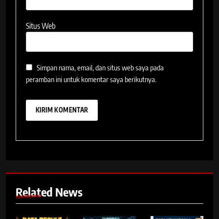
Situs Web
Simpan nama, email, dan situs web saya pada
peramban ini untuk komentar saya berikutnya.
Related News