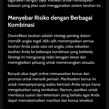
digunakan dengan bijak. Pastikan untuk menetapkan
batasan yang jelas saat menggunakan sistem taruhan ini.
Menyebar Risiko dengan Berbagai
Kombinasi
Diversifikasi taruhan adalah strategi penting dalam
memilih angka togel. Alih-alih menempatkan semua
taruhan Anda pada satu set angka, coba sebarkan
taruhan Anda ke beberapa kombinasi yang berbeda.
Strategi ini mengurangi risiko kerugian besar dan
meningkatkan peluang untuk memenangkan sesuatu.
Banyak situs togel online menawarkan bonus dan
promosi untuk menarik pemain. Manfaatkan bonus ini
untuk memperpanjang waktu bermain Anda tanpa harus
mengeluarkan uang tambahan. Namun, pastikan untuk
membaca syarat dan ketentuan yang berlaku agar Anda
dapat memaksimalkan manfaat dari bonus tersebut.