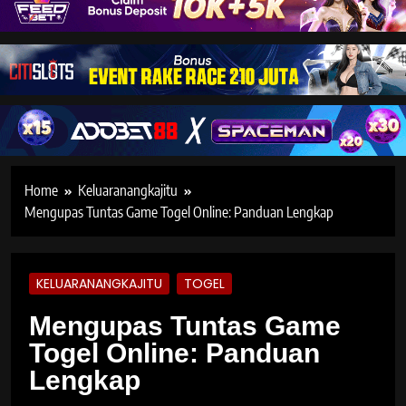
Home
Keluaranangkajitu
Mengupas Tuntas Game Togel Online: Panduan Lengkap
KELUARANANGKAJITU
TOGEL
Mengupas Tuntas Game
Togel Online: Panduan
Lengkap