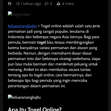
1 tahun ago
0
4 mins
keluaranangkajitu
– Togel online adalah salah satu jenis
permainan judi yang sangat populer, terutama di
Indonesia dan beberapa negara Asia lainnya. Bagi para
pemula, bermain
togel
bisa terasa membingungkan
karena banyaknya variasi permainan dan aturan yang
berbeda. Namun, dengan memahami dasar-dasar
permainan toto dan beberapa strategi sederhana, siapa
pun bisa mulai bermain dan menikmati peluang untuk
menang. Artikel ini akan membahas secara tuntas
tentang apa itu togel online, cara bermainnya, dan
beberapa tips bagi pemula yang ingin mencoba
peruntungan dalam permainan ini.
Apa Itu Togel Online?