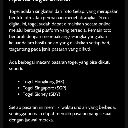
Togel adalah singkatan dari Toto Gelap, yang merupakan
bentuk lotre atau permainan menebak angka. Di era
digital ini, togel sudah dapat dimainkan secara online
melalui berbagai platform yang tersedia. Pemain toto
bertaruh dengan menebak angka-angka yang akan
keluar dalam hasil undian yang dilakukan setiap hari,
tergantung pada jenis pasaran yang diikuti.
Ada berbagai macam pasaran togel yang bisa diikuti,
seperti:
Togel Hongkong (HK)
Togel Singapore (SGP)
Togel Sidney (SDY)
Setiap pasaran ini memiliki waktu undian yang berbeda,
sehingga pemain dapat memilih pasaran yang sesuai
dengan jadwal mereka.