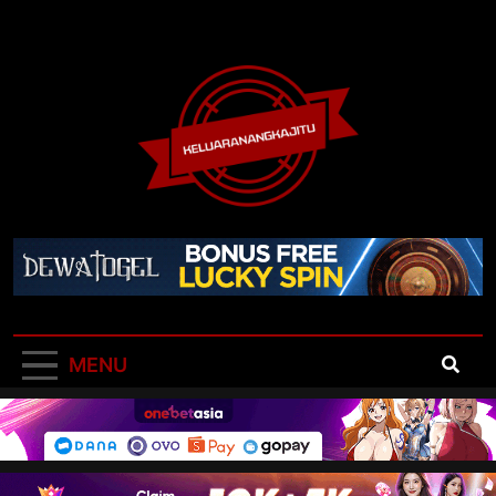
Skip
to
content
Keluaran Angka
Result Togel Terlengkap dan Terpercaya
Jitu
MENU