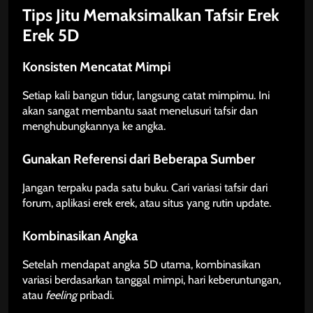
Tips Jitu Memaksimalkan Tafsir Erek
Erek 5D
Konsisten Mencatat Mimpi
Setiap kali bangun tidur, langsung catat mimpimu. Ini
akan sangat membantu saat menelusuri tafsir dan
menghubungkannya ke angka.
Gunakan Referensi dari Beberapa Sumber
Jangan terpaku pada satu buku. Cari variasi tafsir dari
forum, aplikasi erek erek, atau situs yang rutin update.
Kombinasikan Angka
Setelah mendapat angka 5D utama, kombinasikan
variasi berdasarkan tanggal mimpi, hari keberuntungan,
atau
feeling
pribadi.