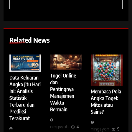
Related News
Togel Online
Data Keluaran
dan
Angka Jitu Hari
Pentingnya
Ini: Analisis
Membaca Pola
Manajemen
Statistik
Angka Togel:
Waktu
Terbaru dan
Mitos atau
Bermain
Prediksi
Sains?
Terakurat
ningsyah
4
ningsyah
9