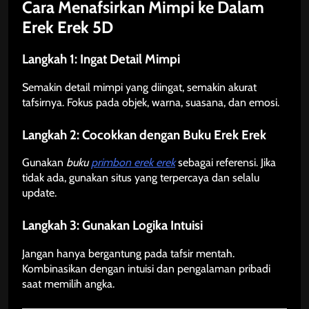
Cara Menafsirkan Mimpi ke Dalam
Erek Erek 5D
Langkah 1: Ingat Detail Mimpi
Semakin detail mimpi yang diingat, semakin akurat
tafsirnya. Fokus pada objek, warna, suasana, dan emosi.
Langkah 2: Cocokkan dengan Buku Erek Erek
Gunakan
buku
primbon erek erek
sebagai referensi. Jika
tidak ada, gunakan situs yang terpercaya dan selalu
update.
Langkah 3: Gunakan Logika Intuisi
Jangan hanya bergantung pada tafsir mentah.
Kombinasikan dengan intuisi dan pengalaman pribadi
saat memilih angka.